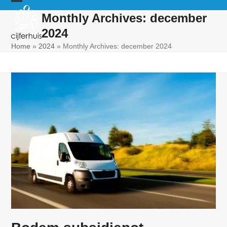
Skip
Open
Close
Monthly Archives: december
to
mobile
mobile
content
2024
menu
menu
Home
»
2024
»
Monthly Archives: december 2024