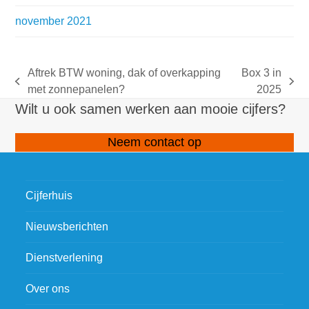
november 2021
Aftrek BTW woning, dak of overkapping
Box 3 in
previous
next
met zonnepanelen?
2025
post:
post:
Wilt u ook samen werken aan mooie cijfers?
Neem contact op
Cijferhuis
Nieuwsberichten
Dienstverlening
Over ons