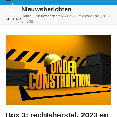
Skip
Open
Close
Nieuwsberichten
to
mobile
mobile
content
Home
»
Nieuwsberichten
»
Box 3: rechtsherstel, 2023
en 2024
menu
menu
Box 3: rechtsherstel, 2023 en