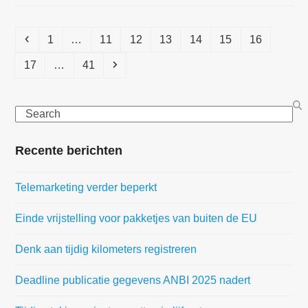
Previous
Page
Page
Page
Page
Page
Page
Page
1
…
11
12
13
14
15
16
Page
Page
Next
17
…
41
Search
Recente berichten
Telemarketing verder beperkt
Einde vrijstelling voor pakketjes van buiten de EU
Denk aan tijdig kilometers registreren
Deadline publicatie gegevens ANBI 2025 nadert