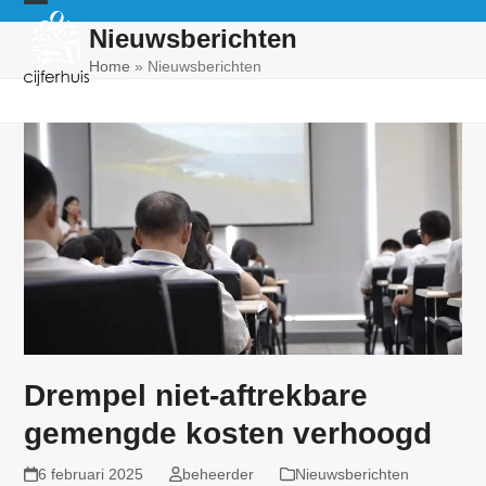
Skip
Open
Close
Nieuwsberichten
to
mobile
mobile
content
Home
»
Nieuwsberichten
menu
menu
Drempel niet-aftrekbare
gemengde kosten verhoogd
6 februari 2025
beheerder
Nieuwsberichten