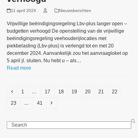
11 april 2024
Nieuwsberichten
Vrijwillige beëindigingsregeling Lbv-plus langer open –
budgetten verhoogd De openstelling van de vrijwillige
beëindigingsregeling veehouderijlocaties met
piekbelasting (Lbv-plus) is verlengd tot en met 20
december 2024. Aanvankelijk zou het aanvraagloket op
5 april jl. sluiten. Nu hebt u – als…
Read more
Previous
Page
Page
Page
Page
Page
Page
Page
1
…
17
18
19
20
21
22
Page
Page
Next
23
…
41
Search