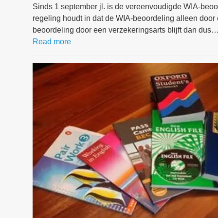
Sinds 1 september jl. is de vereenvoudigde WIA-beoor
regeling houdt in dat de WIA-beoordeling alleen doo
beoordeling door een verzekeringsarts blijft dan dus
Read more