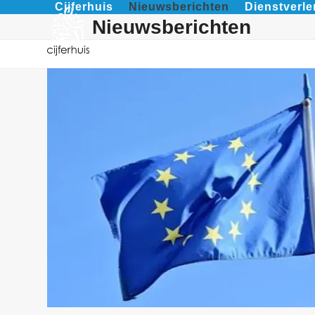
Cijferhuis
Nieuwsberichten
Dienstverle
Skip
Nieuwsberichten
to
content