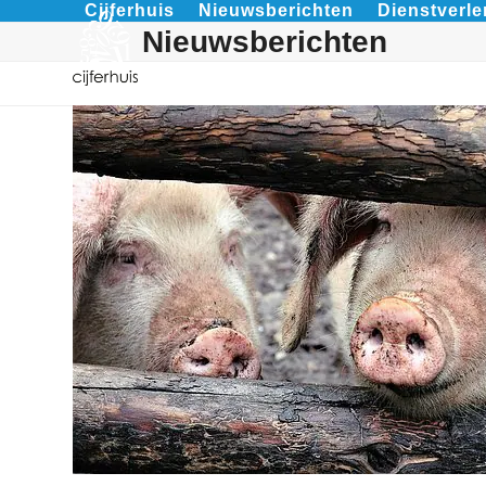
Cijferhuis
Nieuwsberichten
Dienstverle
Skip
Nieuwsberichten
to
content