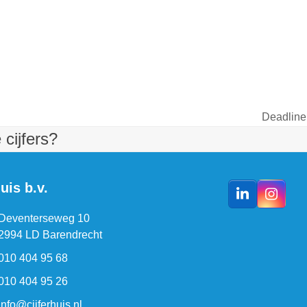
Deadline
next
cijfers?
post:
uis b.v.
LinkedIn
Insta
Deventerseweg 10
2994 LD Barendrecht
010 404 95 68
010 404 95 26
info@cijferhuis.nl