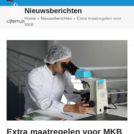
Skip
Open
Close
Nieuwsberichten
to
mobile
mobile
content
Home
»
Nieuwsberichten
»
Extra maatregelen voor
MKB
menu
menu
Extra maatregelen voor MKB