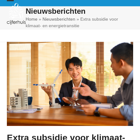
Skip
Open
Close
Nieuwsberichten
to
mobile
mobile
content
Home
»
Nieuwsberichten
»
Extra subsidie voor
klimaat- en energietransitie
menu
menu
Extra subsidie voor klimaat-