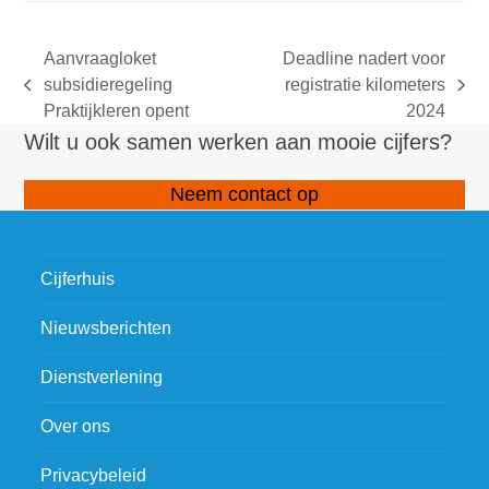
Aanvraagloket
Deadline nadert voor
subsidieregeling
registratie kilometers
previous
next
Praktijkleren opent
2024
post:
post:
Wilt u ook samen werken aan mooie cijfers?
Neem contact op
Cijferhuis
Nieuwsberichten
Dienstverlening
Over ons
Privacybeleid