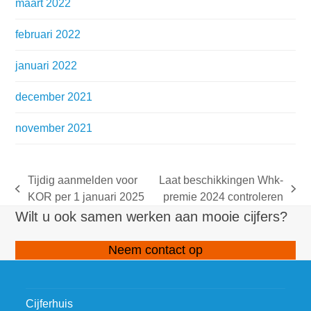
maart 2022
februari 2022
januari 2022
december 2021
november 2021
Tijdig aanmelden voor
Laat beschikkingen Whk-
previous
next
KOR per 1 januari 2025
premie 2024 controleren
post:
post:
Wilt u ook samen werken aan mooie cijfers?
Neem contact op
Cijferhuis