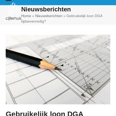
Skip
Open
Close
Nieuwsberichten
to
mobile
mobile
content
Home
»
Nieuwsberichten
»
Gebruikelijk loon DGA
tijdsevenredig?
menu
menu
Gebruikelijk loon DGA