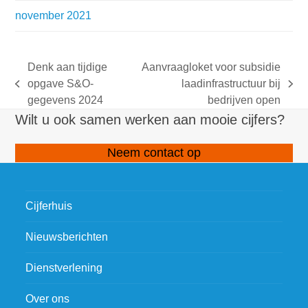
november 2021
Denk aan tijdige
Aanvraagloket voor subsidie
opgave S&O-
laadinfrastructuur bij
previous
next
gegevens 2024
bedrijven open
post:
post:
Wilt u ook samen werken aan mooie cijfers?
Neem contact op
Cijferhuis
Nieuwsberichten
Dienstverlening
Over ons