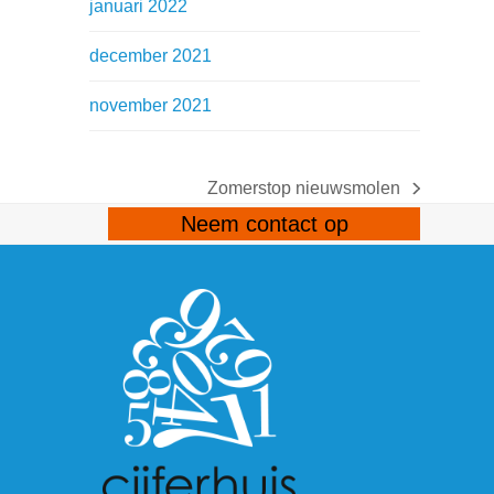
januari 2022
december 2021
november 2021
Zomerstop nieuwsmolen
next
Neem contact op
post:
gram