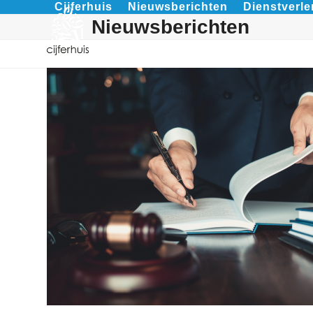
Cijferhuis
Nieuwsberichten
Dienstverle
Skip
Nieuwsberichten
to
content