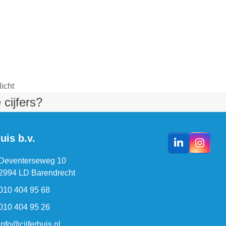
licht
cijfers?
uis b.v.
LinkedIn
Insta
Deventerseweg 10
2994 LD Barendrecht
010 404 95 68
010 404 95 26
info@cijferhuis.nl