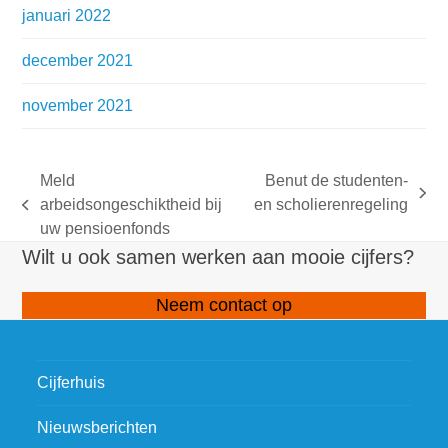
januari 2022
december 2021
november 2021
Meld
Benut de studenten-
next
arbeidsongeschiktheid bij
en scholierenregeling
previous
post:
uw pensioenfonds
post:
Wilt u ook samen werken aan mooie cijfers?
Neem contact op
Cijferhuis
Nieuwsberichten