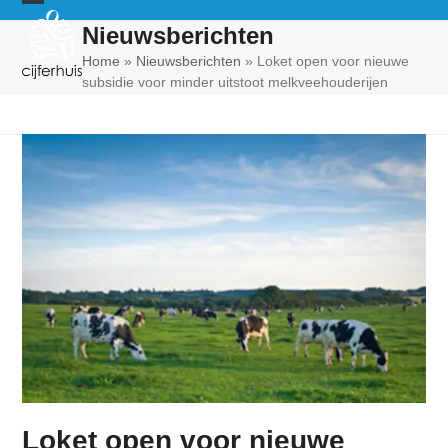
Skip
Open
Close
Nieuwsberichten
to
mobile
mobile
content
Home
»
Nieuwsberichten
»
Loket open voor nieuwe
subsidie voor minder uitstoot melkveehouderijen
menu
menu
Loket open voor nieuwe