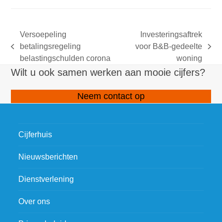
Versoepeling
Investeringsaftrek
betalingsregeling
voor B&B-gedeelte
previous
next
belastingschulden corona
woning
post:
post:
Wilt u ook samen werken aan mooie cijfers?
Neem contact op
Cijferhuis
Nieuwsberichten
Dienstverlening
Over ons