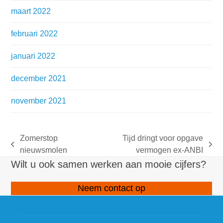
maart 2022
februari 2022
januari 2022
december 2021
november 2021
Zomerstop
Tijd dringt voor opgave
previous
next
nieuwsmolen
vermogen ex-ANBI
post:
post:
Wilt u ook samen werken aan mooie cijfers?
Neem contact op