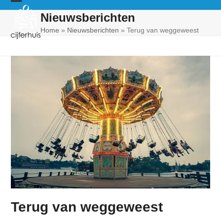
Skip
Open
Close
Nieuwsberichten
to
mobile
mobile
content
Home
»
Nieuwsberichten
»
Terug van weggeweest
menu
menu
Terug van weggeweest