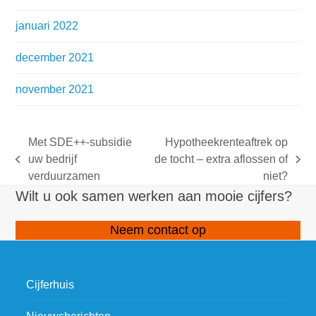
januari 2022
december 2021
november 2021
Met SDE++-subsidie
Hypotheekrenteaftrek op
uw bedrijf
de tocht – extra aflossen of
previous
next
verduurzamen
niet?
post:
post:
Wilt u ook samen werken aan mooie cijfers?
Neem contact op
Cijferhuis