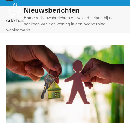
Skip
Open
Close
Nieuwsberichten
to
mobile
mobile
content
Home
»
Nieuwsberichten
»
Uw kind helpen bij de
aankoop van een woning in een oververhitte
menu
menu
woningmarkt