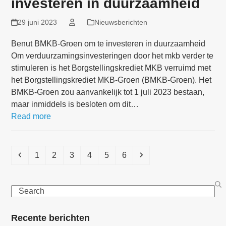
investeren in duurzaamheid
29 juni 2023
Nieuwsberichten
Benut BMKB-Groen om te investeren in duurzaamheid
Om verduurzamingsinvesteringen door het mkb verder te
stimuleren is het Borgstellingskrediet MKB verruimd met
het Borgstellingskrediet MKB-Groen (BMKB-Groen). Het
BMKB-Groen zou aanvankelijk tot 1 juli 2023 bestaan,
maar inmiddels is besloten om dit…
Read more
Previous
Page
Page
Page
Page
Page
Page
Next
1
2
3
4
5
6
Search
Recente berichten