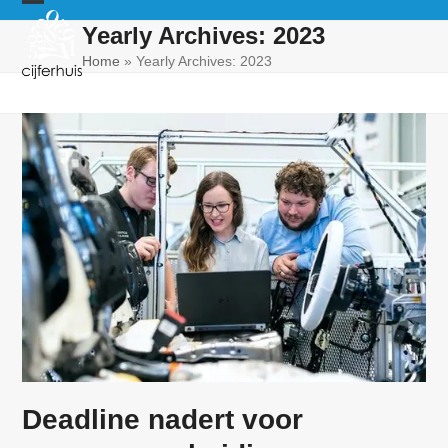
Skip
Open
Close
Yearly Archives: 2023
to
mobile
mobile
content
Home
»
Yearly Archives: 2023
menu
menu
Deadline nadert voor