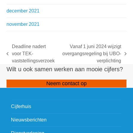
december 2021
november 2021
Deadline nadert
Vanaf 1 juni 2024 wijzigt
voor TEK-
overgangsregeling bij UBO-
previous
next
vaststellingsverzoek
verplichting
post:
post:
Wilt u ook samen werken aan mooie cijfers?
Neem contact op
Cijferhuis
Nieuwsberichten