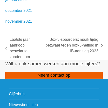
december 2021
november 2021
Laatste jaar
Box-3-spaarders: maak tijdig
aankoop
bezwaar tegen box-3-heffing in
next
previous
bestelauto
IB-aanslag 2023
post:
post:
zonder bpm
Wilt u ook samen werken aan mooie cijfers?
Neem contact op
Cijferhuis
Nieuwsberichten