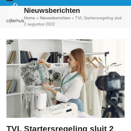
Skip
Open
Close
Nieuwsberichten
to
mobile
mobile
content
Home
»
Nieuwsberichten
»
TVL Startersregeling sluit
2 augustus 2022
menu
menu
TVL Startersregeling sluit 2