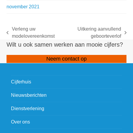
november 2021
Verleng uw
Uitkering aanvullend
previous
next
modelovereenkomst
geboorteverlof
post:
post:
Wilt u ook samen werken aan mooie cijfers?
Neem contact op
Cijferhuis
Nieuwsberichten
Dienstverlening
Over ons