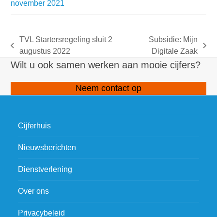
november 2021
TVL Startersregeling sluit 2
Subsidie: Mijn
previous
next
augustus 2022
Digitale Zaak
post:
post:
Wilt u ook samen werken aan mooie cijfers?
Neem contact op
Cijferhuis
Nieuwsberichten
Dienstverlening
Over ons
Privacybeleid