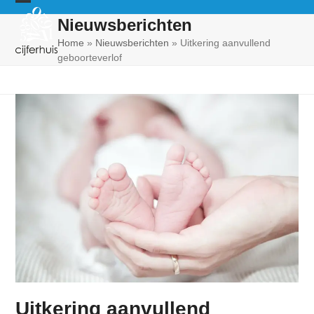
Skip
Open
Close
Nieuwsberichten
to
mobile
mobile
content
Home
»
Nieuwsberichten
»
Uitkering aanvullend
geboorteverlof
menu
menu
Uitkering aanvullend